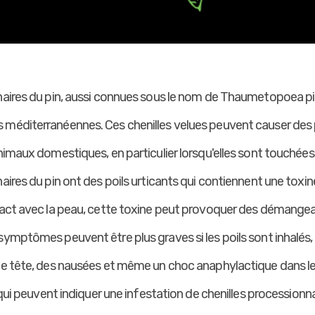
nnaires du pin, aussi connues sous le nom de Thaumetopoea 
 méditerranéennes. Ces chenilles velues peuvent causer des
nimaux domestiques, en particulier lorsqu'elles sont touchées 
naires du pin ont des poils urticants qui contiennent une to
tact avec la peau, cette toxine peut provoquer des démangea
symptômes peuvent être plus graves si les poils sont inhalé
de tête, des nausées et même un choc anaphylactique dans l
s qui peuvent indiquer une infestation de chenilles processionn