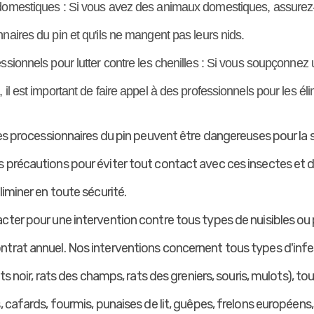
domestiques : Si vous avez des animaux domestiques, assurez-
naires du pin et qu'ils ne mangent pas leurs nids.
ssionnels pour lutter contre les chenilles : Si vous soupçonnez 
 il est important de faire appel à des professionnels pour les éli
les processionnaires du pin peuvent être dangereuses pour la s
 précautions pour éviter tout contact avec ces insectes et d
liminer en toute sécurité.
ter pour une intervention contre tous types de nuisibles ou p
trat annuel. Nos interventions concernent tous types d'infe
ats noir, rats des champs, rats des greniers, souris, mulots), to
 cafards, fourmis, punaises de lit, guêpes, frelons européens, 